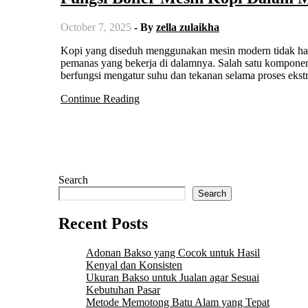
October 7, 2025
- By
zella zulaikha
Kopi yang diseduh menggunakan mesin modern tidak hanya bergantung pada biji yang berkualitas, tetapi juga pada sistem
pemanas yang bekerja di dalamnya. Salah satu komponen 
berfungsi mengatur suhu dan tekanan selama proses ekst
Continue Reading
Search
Search
Recent Posts
Adonan Bakso yang Cocok untuk Hasil
Kenyal dan Konsisten
Ukuran Bakso untuk Jualan agar Sesuai
Kebutuhan Pasar
Metode Memotong Batu Alam yang Tepat