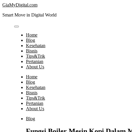
Skip
GiaMyDigital.com
to
Smart Move in Digital World
content
Home
Blog
Kesehatan
Bisnis
Tips&Trik
Pertanian
About Us
Home
Blog
Kesehatan
Bisnis
Tips&Trik
Pertanian
About Us
Blog
Fungsi Boiler Mesin Kopi Dalam 