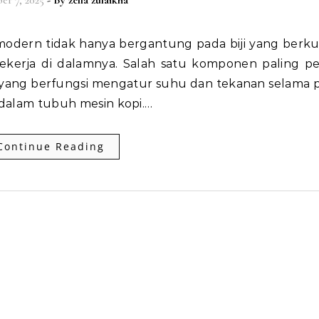
er 7, 2025
- By
zella zulaikha
ekerja di dalamnya. Salah satu komponen paling pe
s yang berfungsi mengatur suhu dan tekanan selama 
g dalam tubuh mesin kopi.…
Continue Reading