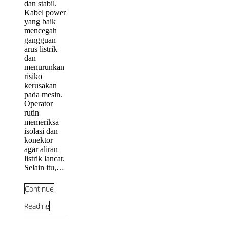
dan stabil.
Kabel power
yang baik
mencegah
gangguan
arus listrik
dan
menurunkan
risiko
kerusakan
pada mesin.
Operator
rutin
memeriksa
isolasi dan
konektor
agar aliran
listrik lancar.
Selain itu,…
Continue
Reading