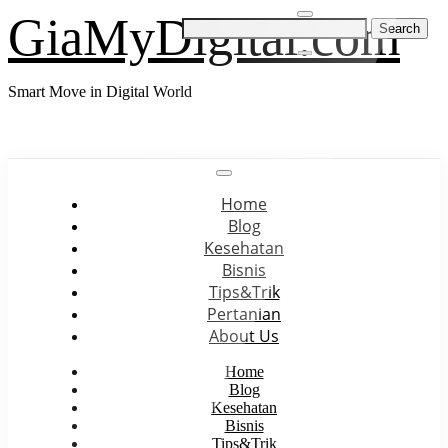
Skip
GiaMyDigital.com
Search
to
for:
content
Smart Move in Digital World
Home
Blog
Kesehatan
Bisnis
Tips&Trik
Pertanian
About Us
Home
Blog
Kesehatan
Bisnis
Tips&Trik