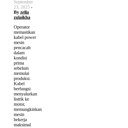
September
23, 2025
-
By
zella
zulaikha
Operator
memastikan
kabel power
mesin
pencacah
dalam
kondisi
prima
sebelum
memulai
produksi.
Kabel
berfungsi
menyalurkan
listrik ke
motor,
memungkinkan
mesin
bekerja
maksimal