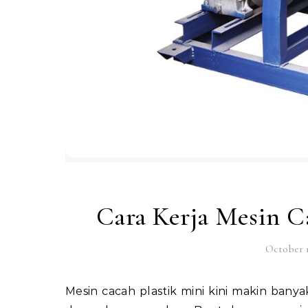
Cara Kerja Mesin Ca
October 1
Mesin cacah plastik mini kini makin banyak diminati, terutama oleh pelaku usaha kecil dan penggiat