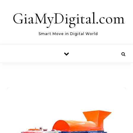
Skip to content
GiaMyDigital.com
Smart Move in Digital World