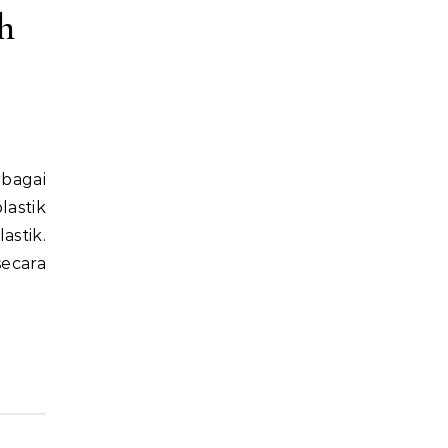
h
lastik
stik.
ecara