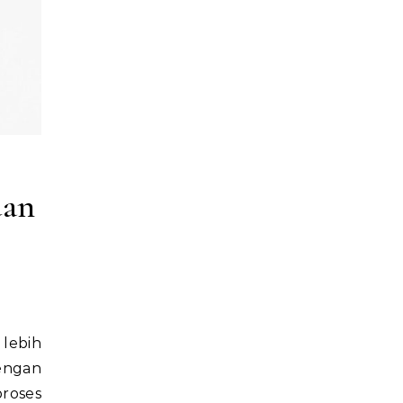
dan
dengan
roses