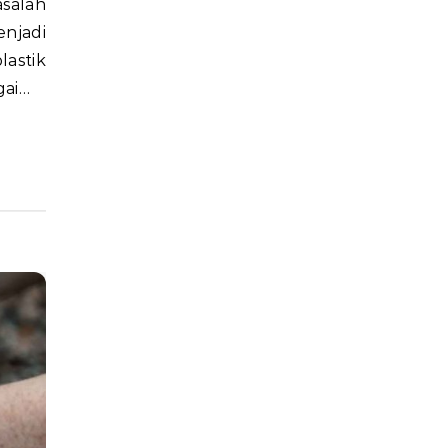
njadi
lastik
gai…